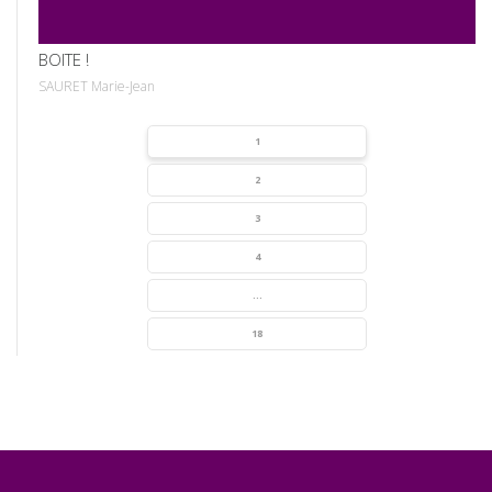
BOITE !
SAURET Marie-Jean
1
2
3
4
...
18