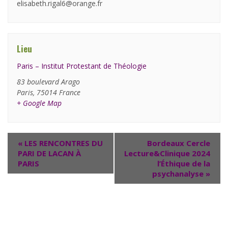
elisabeth.rigal6@orange.fr
Lieu
Paris – Institut Protestant de Théologie
83 boulevard Arago
Paris
,
75014
France
+ Google Map
«
LES RENCONTRES DU
Bordeaux Cercle
PARI DE LACAN À
Lecture&Clinique 2024
PARIS
l’Éthique de la
psychanalyse
»