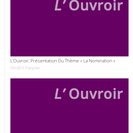
VOIR
L’Ouvroir, Présentation Du Thème « La Nomination »
DELBOS Françoise
VOIR