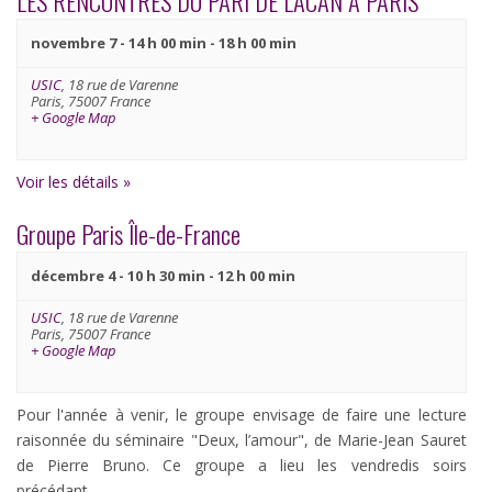
LES RENCONTRES DU PARI DE LACAN À PARIS
novembre 7 - 14 h 00 min
-
18 h 00 min
USIC
,
18 rue de Varenne
Paris
,
75007
France
+ Google Map
Voir les détails »
Groupe Paris Île-de-France
décembre 4 - 10 h 30 min
-
12 h 00 min
USIC
,
18 rue de Varenne
Paris
,
75007
France
+ Google Map
Pour l'année à venir, le groupe envisage de faire une lecture
raisonnée du séminaire "Deux, l’amour", de Marie-Jean Sauret
de Pierre Bruno. Ce groupe a lieu les vendredis soirs
précédant…