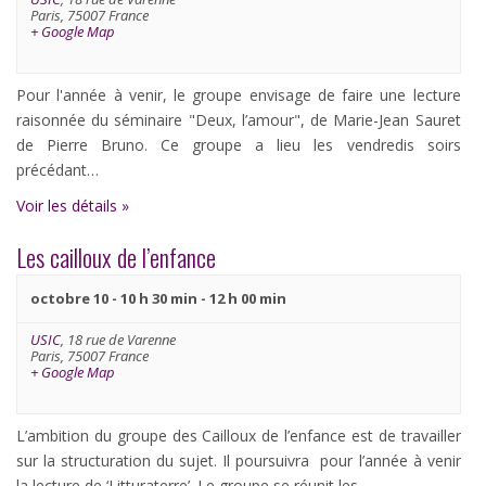
Évènements
Paris
,
75007
France
+ Google Map
Pour l'année à venir, le groupe envisage de faire une lecture
raisonnée du séminaire "Deux, l’amour", de Marie-Jean Sauret
de Pierre Bruno. Ce groupe a lieu les vendredis soirs
précédant…
Voir les détails »
Les cailloux de l’enfance
octobre 10 - 10 h 30 min
-
12 h 00 min
USIC
,
18 rue de Varenne
Paris
,
75007
France
+ Google Map
L’ambition du groupe des Cailloux de l’enfance est de travailler
sur la structuration du sujet. Il poursuivra pour l’année à venir
la lecture de ‘Litturaterre’. Le groupe se réunit les…