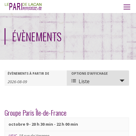
ÉVÈNEMENTS
Recherche
Rechercher
ÉVÈNEMENTS À PARTIR DE
OPTIONS D’AFFICHAGE
Navigation
Liste
Évènements
de
et
vues
navigation
évènement
Groupe Paris Île-de-France
de
octobre 9 - 20 h 30 min
-
22 h 00 min
vues
USIC
,
18 rue de Varenne