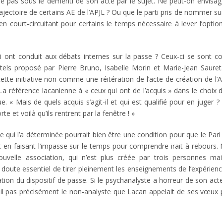
re pas sous le démenti de son acte par le sujet. Ne peut-on envisa
rajectoire de certains AE de l’APJL ? Ou que le parti pris de nommer su
n court-circuitant pour certains le temps nécessaire à lever l’option
i ont conduit aux débats internes sur la passe ? Ceux-ci se sont c
els proposé par Pierre Bruno, Isabelle Morin et Marie-Jean Sauret.
 cette initiative non comme une réitération de l’acte de création de l’
La référence lacanienne à « ceux qui ont de l’acquis » dans le choix
« Mais de quels acquis s’agit-il et qui est qualifié pour en juger ? 
te et voilà qu’ils rentrent par la fenêtre ! »
 de qui l’a déterminée pourrait bien être une condition pour que le Par
t en faisant l’impasse sur le temps pour comprendre irait à rebours.
velle association, qui n’est plus créée par trois personnes ma
ans doute essentiel de tirer pleinement les enseignements de l’expérien
tion du dispositif de passe. Si le psychanalyste a horreur de son act
rait-il pas précisément le non-analyste que Lacan appelait de ses vœux 