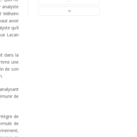
...
r analyste
18
mé Wilhelm
vaut avoir
lyste qu’il
 que Lacan
t dans la
 comme une
fin de son
n.
 analysant
rémunir de
intègre de
formule de
xièmement,