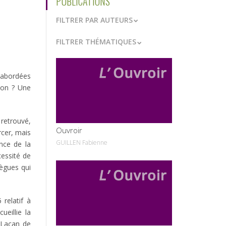
PUBLICATIONS
FILTRER PAR AUTEURS
FILTRER THÉMATIQUES
t abordées
-on ? Une
VOIR
 retrouvé,
Ouvroir
rcer, mais
GUILLEN Fabienne
ence de la
cessité de
lègues qui
VOIR
relatif à
ueillie la
 Lacan de