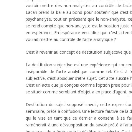
vouloir mettre des non-analystes au contrôle de l’act
Lacan prend la balle au bond pour soutenir que c’est b
psychanalyse, tout en précisant que le non-analyste, ce 
se rend compte que non-analyste est la position juste vo
en espérance. En espérance veut dire que c’est atten
voulait mettre au contrôle de l’acte analytique ?
C’est à revenir au concept de destitution subjective que 
La destitution subjective est une expérience qui concern
inséparable de l’acte analytique comme tel. C’est à 
subjective, c’est abdiquer d’être sujet. Cet acte suscite 
C’est un acte que je conçois comme l’option prise pour l’
se situer comme semblant d’objet a en place d’agent, po
Destitution du sujet supposé savoir, cette expressio
séminaire, prête à confusion. Une lecture fautive de la des
qui le vise en tant que ce dernier a consenti à se fai
ramènerait à une dé-supposition du savoir prêté à l’anal
épargnant du même coup le désêtre à l’analyste. Car la d