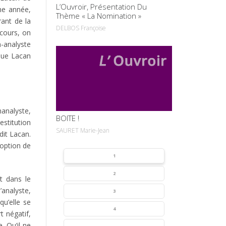
L’Ouvroir, Présentation Du
me année,
Thème « La Nomination »
rant de la
DELBOS Françoise
scours, on
n-analyste
que Lacan
VOIR
hanalyste,
BOITE !
stitution
SAURET Marie-Jean
dit Lacan.
’option de
1
2
t dans le
l’analyste,
3
qu’elle se
4
t négatif,
. Qu’il ne