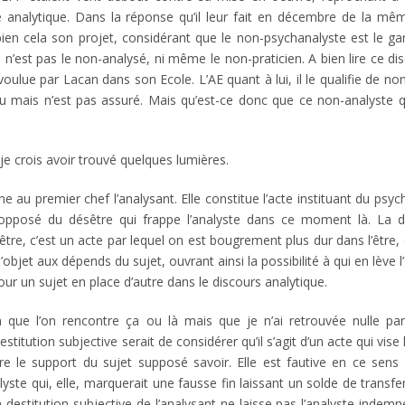
e analytique. Dans la réponse qu’il leur fait en décembre de la mê
ien cela son projet, considérant que le non-psychanalyste est le ga
n’est pas le non-analysé, ni même le non-praticien. A bien lire ce di
ulue par Lacan dans son Ecole. L’AE quant à lui, il le qualifie de no
du mais n’est pas assuré. Mais qu’est-ce donc que ce non-analyste 
je crois avoir trouvé quelques lumières.
e au premier chef l’analysant. Elle constitue l’acte instituant du psyc
l’opposé du désêtre qui frappe l’analyste dans ce moment là. La de
l’être, c’est un acte par lequel on est bougrement plus dur dans l’être, 
objet aux dépends du sujet, ouvrant ainsi la possibilité à qui en lève l
ur un sujet en place d’autre dans le discours analytique.
n que l’on rencontre ça ou là mais que je n’ai retrouvée nulle par
titution subjective serait de considérer qu’il s’agit d’un acte qui vise 
re le support du sujet supposé savoir. Elle est fautive en ce sens 
yste qui, elle, marquerait une fausse fin laissant un solde de transfer
estitution subjective de l’analysant ne laisse pas l’analyste indemne