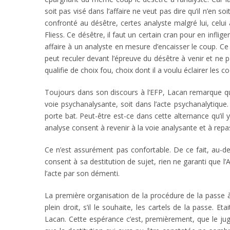
soit pas visé dans l’affaire ne veut pas dire qu’il n’en 
confronté au désêtre, certes analyste malgré lui, cel
Fliess. Ce désêtre, il faut un certain cran pour en infli
affaire à un analyste en mesure d’encaisser le coup. Ce dés
peut reculer devant l’épreuve du désêtre à venir et ne pas
qualifie de choix fou, choix dont il a voulu éclairer les
Toujours dans son discours à l’EFP, Lacan remarque q
voie psychanalysante, soit dans l’acte psychanalytique
porte bat. Peut-être est-ce dans cette alternance qu’il 
analyse consent à revenir à la voie analysante et à re
Ce n’est assurément pas confortable. De ce fait, au-del
consent à sa destitution de sujet, rien ne garanti que 
l’acte par son démenti.
La première organisation de la procédure de la passe à 
plein droit, s’il le souhaite, les cartels de la passe. 
Lacan. Cette espérance c’est, premièrement, que le ju