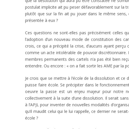
que la destitution qui aura pu être constatée ne somb
postulat implicite ait pu peser défavorablement sur la t
plutôt que sur la fin ait pu jouer dans le même sens, e
présentée à eux ?
Ces questions ne sont-elles pas précisément celles qu
l’adoption d’un nouveau mode de constitution des cart
crois, ce qui a précipité la crise, d’aucuns ayant perçu
comme un acte intolérable de pouvoir discrétionnaire. 
membres permanents des cartels n’a pas été bien reçue. 
entendre. Ou encore : « on a fait sortir les AME par la por
Je crois que se mettre à l’école de la dissolution et ce
puisse faire école. Se précipiter dans le fonctionnemen
oeuvre la passe est un enjeu majeur pour notre nou
collectivement à la suite d’une dissolution. Il serait s
à l’APJL pour inventer de nouvelles modalités d’organisa
qu’il maudit celui qui le lui rappelle, ce dernier ne se
école ?