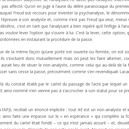
soit pas affecté. Qu’on en juge à l’aune du délire paranoïaque du premie
ui auquel Freud eut recours pour inventer la psychanalyse, le dénom
ger l’épreuve à son analyste et, comme n’est pas Freud qui veut, mieux 
être, c’est en tant que l’analysant a bien repéré qu’il l’inflige à l’ana
 vouloir lever l’option qui s’ouvre à lui. C’est la lever, cette option,
 coordonnées en instaurant la procédure de la passe.
ue de la même façon qu’une porte est ouverte ou fermée, on est soi
. Ils s’excluent donc mutuellement mais on peut les faire alterner,
y aurait lieu de situer le non-analyste, comme celui qui au-delà de la 
passer sans cesse la passe, précisément comme s’en revendiquait Laca
à du constat établi par le cartel du passage de l’acte par lequel un
l’AE ainsi nommé n’en vienne pas à s’accrocher à son statut pour se p
l’APJL recélait un énoncé implicite : tout AE est un non-analyste et 
Etait ainsi faite une impasse sur le « en espérance » qui complète la 
gement du cartel était fondé – ce qui n’est jamais assuré – et, deu