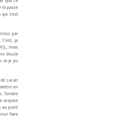
ger que ce
r la passe
 qui s’est
onclus par
 C’est, je
APJL, mais
 des douze
» ai-je pu
i de Lacan
 Mettre en
is fondée
ce acquise
e au point
pour faire