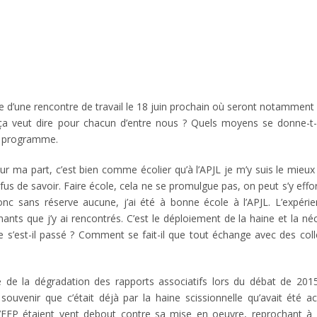
e d’une rencontre de travail le 18 juin prochain où seront notammen
e ça veut dire pour chacun d’entre nous ? Quels moyens se donne-t
au programme.
ur ma part, c’est bien comme écolier qu’à l’APJL je m’y suis le mieux
efus de savoir. Faire école, cela ne se promulgue pas, on peut s’y effo
donc sans réserve aucune, j’ai été à bonne école à l’APJL. L’expéri
nts que j’y ai rencontrés. C’est le déploiement de la haine et la né
ue s’est-il passé ? Comment se fait-il que tout échange avec des col
 de la dégradation des rapports associatifs lors du débat de 2015 
souvenir que c’était déjà par la haine scissionnelle qu’avait été acc
’EFP étaient vent debout contre sa mise en oeuvre, reprochant à