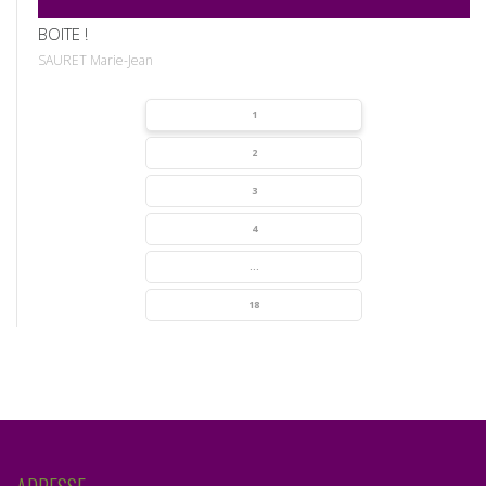
BOITE !
SAURET Marie-Jean
1
2
3
4
...
18