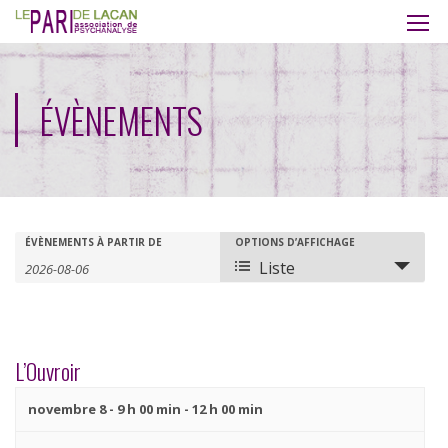
ÉVÈNEMENTS
Recherche
Rechercher
ÉVÈNEMENTS À PARTIR DE
OPTIONS D’AFFICHAGE
Navigation
Liste
Évènements
de
et
vues
navigation
évènement
L’Ouvroir
de
novembre 8 - 9 h 00 min
-
12 h 00 min
vues