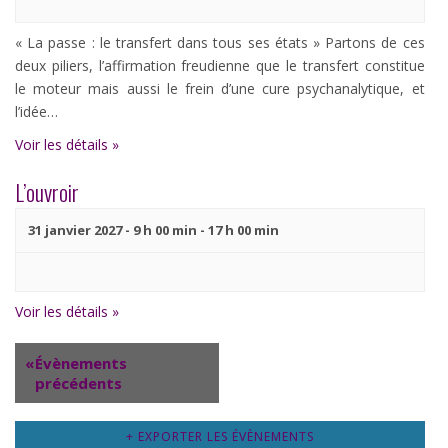
Évènements
« La passe : le transfert dans tous ses états » Partons de ces
deux piliers, l’affirmation freudienne que le transfert constitue
le moteur mais aussi le frein d’une cure psychanalytique, et
l’idée…
Voir les détails »
L’ouvroir
31 janvier 2027 - 9 h 00 min
-
17 h 00 min
Voir les détails »
«
Évènements
précédents
+ EXPORTER LES ÉVÈNEMENTS