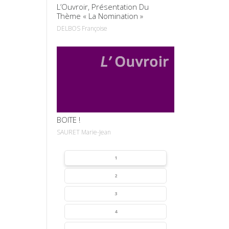
L’Ouvroir, Présentation Du
Thème « La Nomination »
DELBOS Françoise
VOIR
BOITE !
SAURET Marie-Jean
1
2
3
4