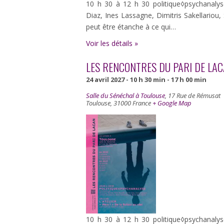
10 h 30 à 12 h 30 politique◊psychanaly
Diaz, Ines Lassagne, Dimitris Sakellariou
peut être étanche à ce qui…
Voir les détails »
LES RENCONTRES DU PARI DE LA
24 avril 2027 - 10 h 30 min
-
17 h 00 min
Salle du Sénéchal à Toulouse
,
17 Rue de Rémusat
Toulouse
,
31000
France
+ Google Map
10 h 30 à 12 h 30 politique◊psychanaly