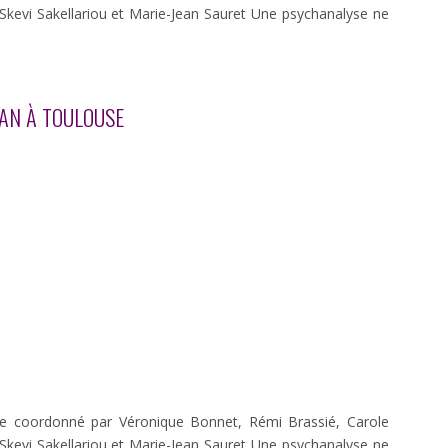
, Skevi Sakellariou et Marie-Jean Sauret Une psychanalyse ne
CAN À TOULOUSE
se coordonné par Véronique Bonnet, Rémi Brassié, Carole
, Skevi Sakellariou et Marie-Jean Sauret Une psychanalyse ne