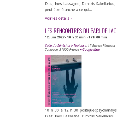
Diaz, Ines Lassagne, Dimitris Sakellariou
peut être étanche à ce qui…
Voir les détails »
LES RENCONTRES DU PARI DE LA
12 juin 2027 - 10 h 30 min
-
17 h 00 min
Salle du Sénéchal à Toulouse
,
17 Rue de Rémusat
Toulouse
,
31000
France
+ Google Map
10 h 30 à 12 h 30 politique◊psychanaly
Diaz, Ines Lassagne, Dimitris Sakellariou