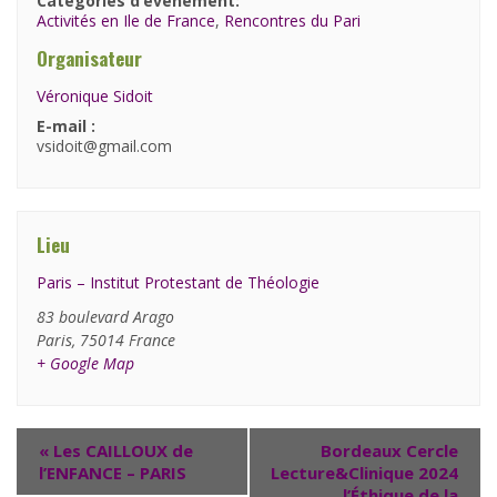
Catégories d’évènement:
Activités en Ile de France
,
Rencontres du Pari
Organisateur
Véronique Sidoit
E-mail :
vsidoit@gmail.com
Lieu
Paris – Institut Protestant de Théologie
83 boulevard Arago
Paris
,
75014
France
+ Google Map
«
Les CAILLOUX de
Bordeaux Cercle
l’ENFANCE – PARIS
Lecture&Clinique 2024
l’Éthique de la