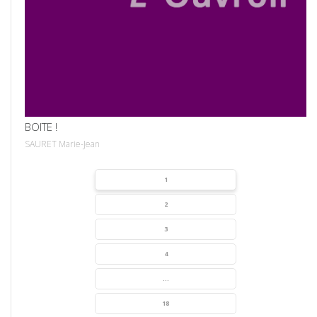
VOIR
BOITE !
SAURET Marie-Jean
1
2
3
4
...
18