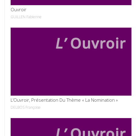
Ouvroir
GUILLEN Fabienne
VOIR
L’Ouvroir, Présentation Du Thème « La Nomination »
DELBOS Françoise