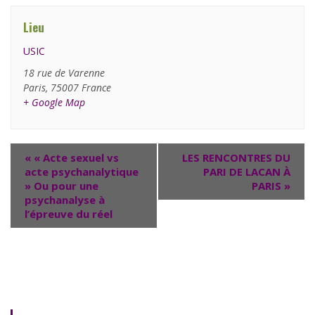
Lieu
USIC
18 rue de Varenne
Paris
,
75007
France
+ Google Map
«
« Acte sexuel vs
LES RENCONTRES DU
acte psychanalytique
PARI DE LACAN À
» Ou pour une
PARIS
»
psychanalyse à
l’épreuve du réel