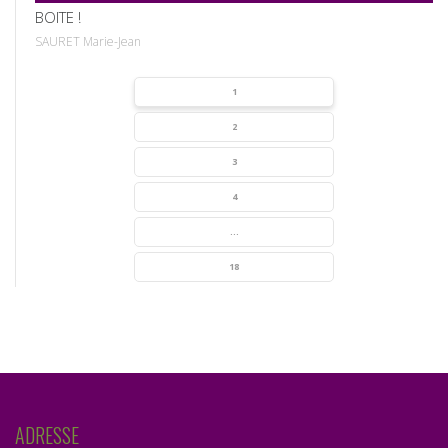
BOITE !
SAURET Marie-Jean
1
2
3
4
...
18
ADRESSE