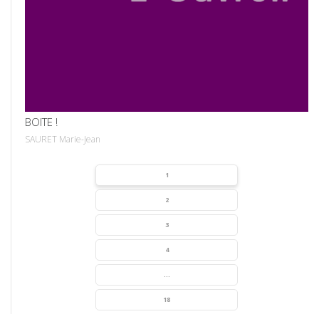
VOIR
BOITE !
SAURET Marie-Jean
1
2
3
4
...
18