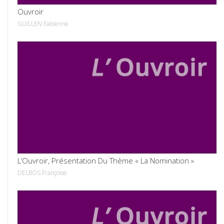
Ouvroir
GUILLEN Fabienne
VOIR
L’Ouvroir, Présentation Du Thème « La Nomination »
DELBOS Françoise