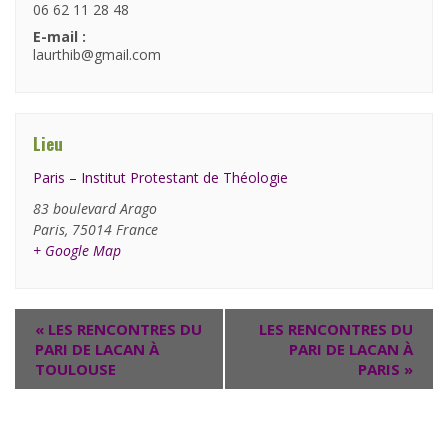
06 62 11 28 48
E-mail :
laurthib@gmail.com
Lieu
Paris – Institut Protestant de Théologie
83 boulevard Arago
Paris
,
75014
France
+ Google Map
«
LES RENCONTRES DU
LES RENCONTRES DU
PARI DE LACAN À
PARI DE LACAN À
TOULOUSE
PARIS
»