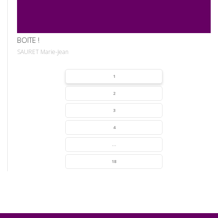
BOITE !
SAURET Marie-Jean
1
2
3
4
...
18