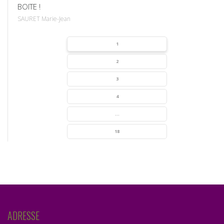
BOITE !
SAURET Marie-Jean
1
2
3
4
...
18
ADRESSE