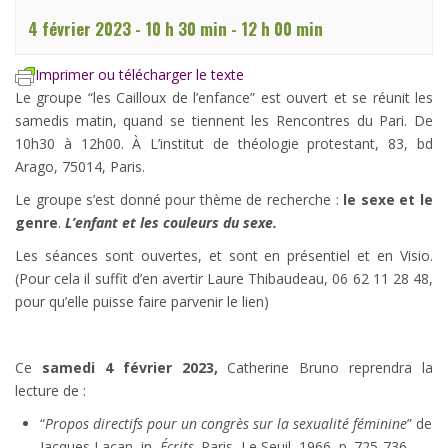
4 février 2023 - 10 h 30 min
-
12 h 00 min
Imprimer ou télécharger le texte
Le groupe “les Cailloux de l’enfance” est ouvert et se réunit les
samedis matin, quand se tiennent les Rencontres du Pari. De
10h30 à 12h00. À L’institut de théologie protestant, 83, bd
Arago, 75014, Paris.
Le groupe s’est donné pour thème de recherche :
le sexe et le
genre
.
L’enfant et les couleurs du sexe.
Les séances sont ouvertes, et sont en présentiel et en Visio.
(Pour cela il suffit d’en avertir Laure Thibaudeau, 06 62 11 28 48,
pour qu’elle puisse faire parvenir le lien)
Ce
samedi 4 février 2023,
Catherine Bruno reprendra la
lecture de :
“
Propos directifs pour un congrès sur la sexualité féminine
” de
Jacques Lacan, in
Écrits,
Paris, Le Seuil, 1966, p. 725-736