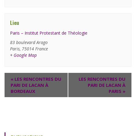
Lieu
Paris – Institut Protestant de Théologie
83 boulevard Arago
Paris
,
75014
France
+ Google Map
«
LES RENCONTRES DU
LES RENCONTRES DU
PARI DE LACAN À
PARI DE LACAN À
BORDEAUX
PARIS
»