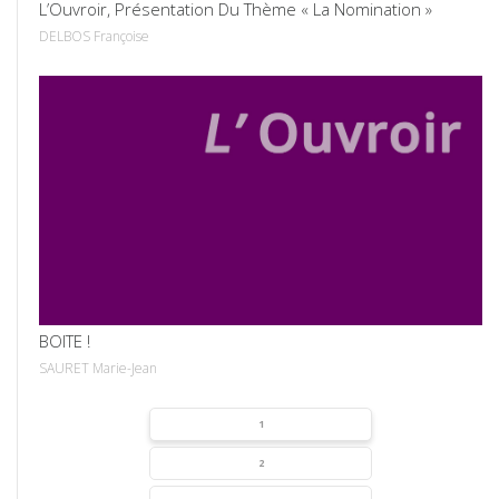
L’Ouvroir, Présentation Du Thème « La Nomination »
DELBOS Françoise
VOIR
BOITE !
SAURET Marie-Jean
1
2