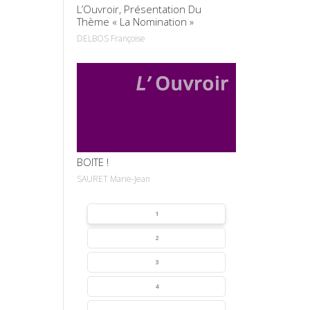
L’Ouvroir, Présentation Du
Thème « La Nomination »
DELBOS Françoise
VOIR
BOITE !
SAURET Marie-Jean
1
2
3
4