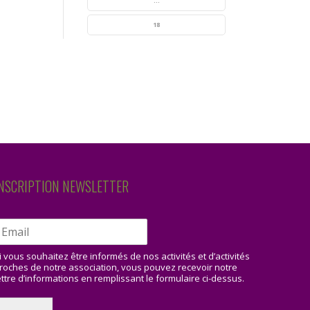
...
18
NSCRIPTION NEWSLETTER
i vous souhaitez être informés de nos activités et d’activités
roches de notre association, vous pouvez recevoir notre
ettre d’informations en remplissant le formulaire ci-dessus.