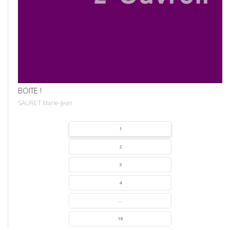
VOIR
BOITE !
SAURET Marie-Jean
1
2
3
4
...
18