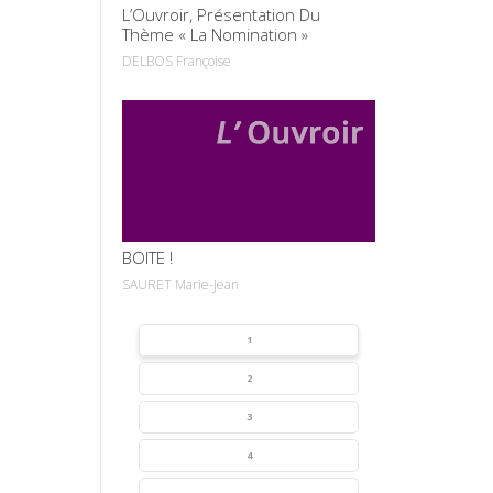
L’Ouvroir, Présentation Du
Thème « La Nomination »
DELBOS Françoise
VOIR
BOITE !
SAURET Marie-Jean
1
2
3
4