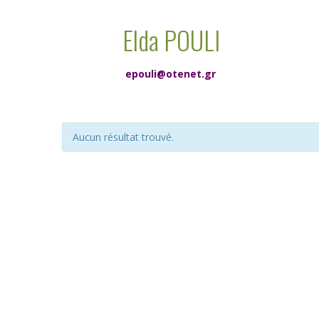
Elda POULI
epouli@otenet.gr
Aucun résultat trouvé.