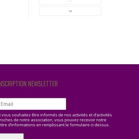
...
18
NSCRIPTION NEWSLETTER
i vous souhaitez être informés de nos activités et d’activités
roches de notre association, vous pouvez recevoir notre
ettre d’informations en remplissant le formulaire ci-dessus.