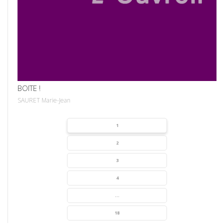
VOIR
BOITE !
SAURET Marie-Jean
1
2
3
4
...
18