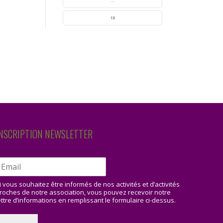
...
18
NSCRIPTION NEWSLETTER
i vous souhaitez être informés de nos activités et d’activités
roches de notre association, vous pouvez recevoir notre
ettre d’informations en remplissant le formulaire ci-dessus.