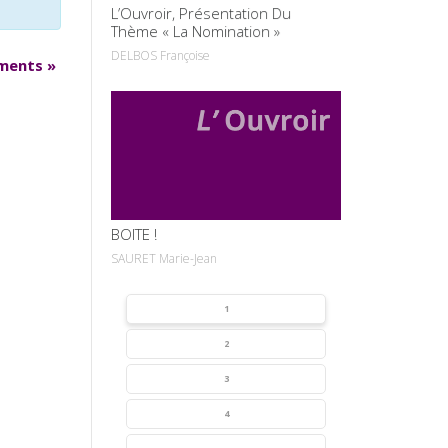
L’Ouvroir, Présentation Du
Thème « La Nomination »
DELBOS Françoise
ements
»
VOIR
BOITE !
SAURET Marie-Jean
1
2
3
4