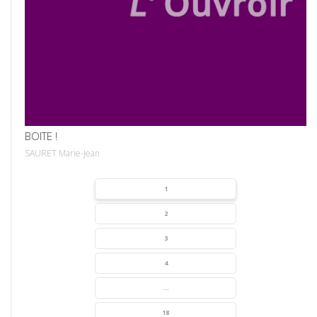
VOIR
BOITE !
SAURET Marie-Jean
1
2
3
4
...
18