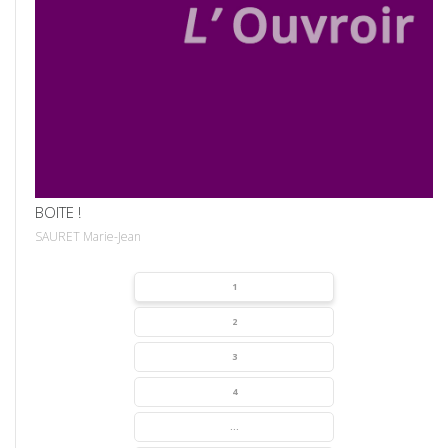
VOIR
BOITE !
SAURET Marie-Jean
1
2
3
4
...