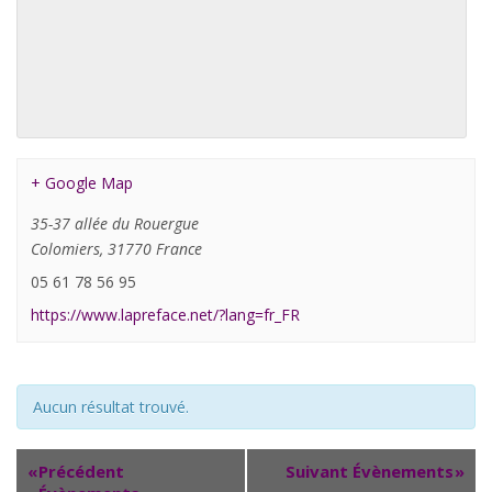
+ Google Map
35-37 allée du Rouergue
Colomiers
,
31770
France
05 61 78 56 95
https://www.lapreface.net/?lang=fr_FR
Aucun résultat trouvé.
«
Précédent
Suivant Évènements
»