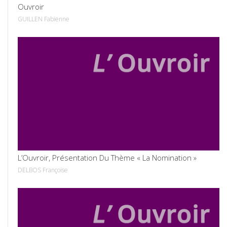
Ouvroir
GUILLEN Fabienne
VOIR
L’Ouvroir, Présentation Du Thème « La Nomination »
DELBOS Françoise