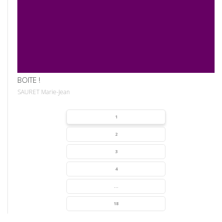
VOIR
BOITE !
SAURET Marie-Jean
1
2
3
4
...
18