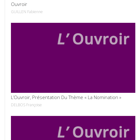
Ouvroir
GUILLEN Fabienne
VOIR
L’Ouvroir, Présentation Du Thème « La Nomination »
DELBOS Françoise