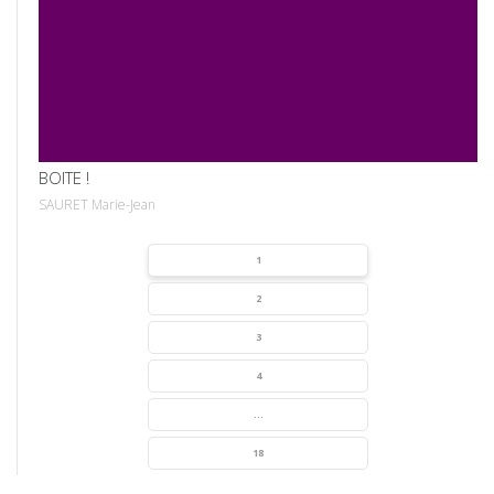
VOIR
BOITE !
SAURET Marie-Jean
1
2
3
4
...
18