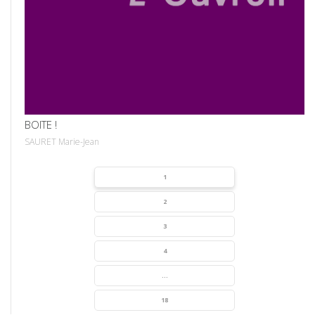
VOIR
BOITE !
SAURET Marie-Jean
1
2
3
4
...
18