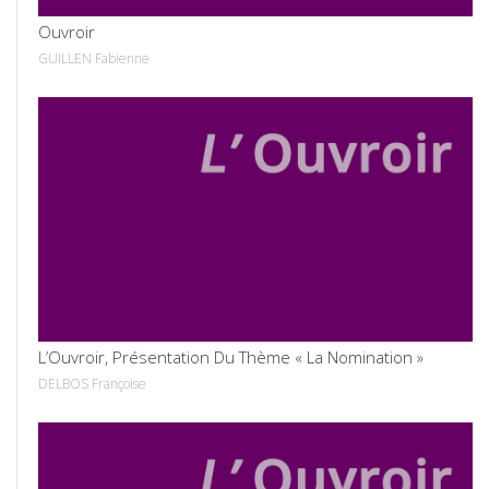
Ouvroir
GUILLEN Fabienne
VOIR
L’Ouvroir, Présentation Du Thème « La Nomination »
DELBOS Françoise