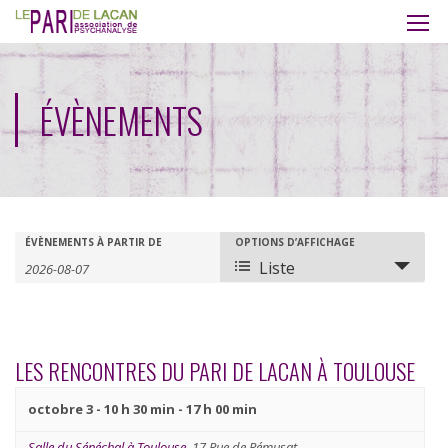
ÉVÈNEMENTS
Recherche
Rechercher
ÉVÈNEMENTS À PARTIR DE
OPTIONS D’AFFICHAGE
Navigation
Liste
Évènements
de
et
vues
navigation
évènement
LES RENCONTRES DU PARI DE LACAN À TOULOUSE
de
octobre 3 - 10 h 30 min
-
17 h 00 min
vues
Salle du Sénéchal à Toulouse
,
17 Rue de Rémusat