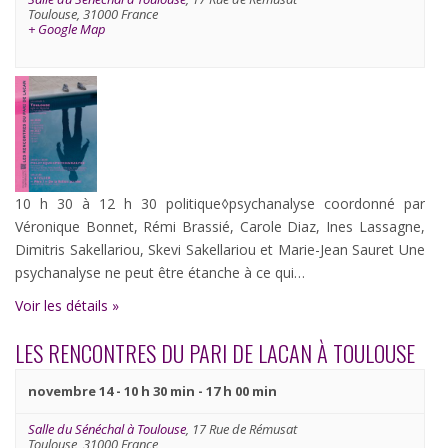
Évènements
Toulouse
,
31000
France
+ Google Map
10 h 30 à 12 h 30 politique◊psychanalyse coordonné par
Véronique Bonnet, Rémi Brassié, Carole Diaz, Ines Lassagne,
Dimitris Sakellariou, Skevi Sakellariou et Marie-Jean Sauret Une
psychanalyse ne peut être étanche à ce qui…
Voir les détails »
LES RENCONTRES DU PARI DE LACAN À TOULOUSE
novembre 14 - 10 h 30 min
-
17 h 00 min
Salle du Sénéchal à Toulouse
,
17 Rue de Rémusat
Toulouse
,
31000
France