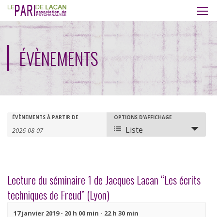
ÉVÈNEMENTS
Recherche
Rechercher
ÉVÈNEMENTS À PARTIR DE
OPTIONS D’AFFICHAGE
Navigation
Liste
Évènements
de
et
vues
navigation
évènement
Lecture du séminaire 1 de Jacques Lacan “Les écrits
de
techniques de Freud” (Lyon)
vues
17 janvier 2019 - 20 h 00 min
-
22 h 30 min