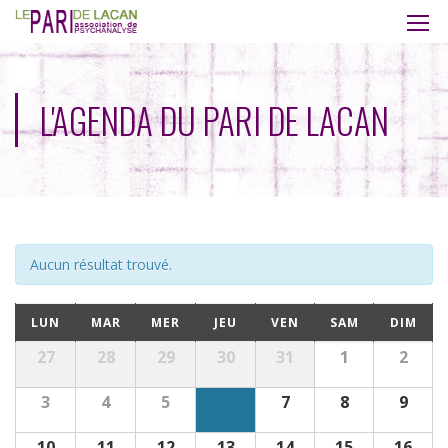
L'AGENDA DU PARI DE LACAN
Aucun résultat trouvé.
Calendrier
LUN
MAR
MER
JEU
VEN
SAM
DIM
Calendrier
27
28
29
30
31
1
2
de
de
Évènements
Évènements
3
4
5
7
8
9
10
11
12
13
14
15
16