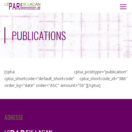
PUBLICATIONS
[cptui cptui_posttype=”publication”
cptui_shortcode=”default_shortcode” cptui_shortcode_id=”386″
order_by=”date” order=”ASC” amount=”50″][/cptui]
ADRESSE