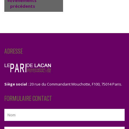
«
Évènements
Évènements
précédents
ADRESSE
Siège social
: 20 rue du Commandant Mouchotte, F100, 75014 Paris.
FORMULAIRE CONTACT