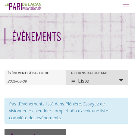
ÉVÈNEMENTS
Recherche
Rechercher
ÉVÈNEMENTS À PARTIR DE
OPTIONS D’AFFICHAGE
Navigation
Liste
Évènements
de
et
vues
navigation
Pas d’évènements listé dans Plénière. Essayez de
évènement
visionner le calendrier complet afin d’avoir une liste
de
complète des évènements.
vues