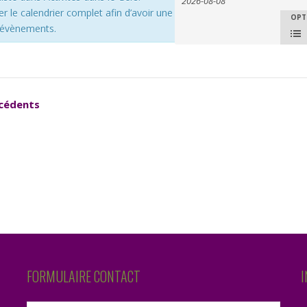
Évènements
et
r le calendrier complet afin d’avoir une
OPT
Navi
s évènements.
navigation
de
de
vues
évèn
vues
cédents
Évènements
FORMULAIRE CONTACT
I