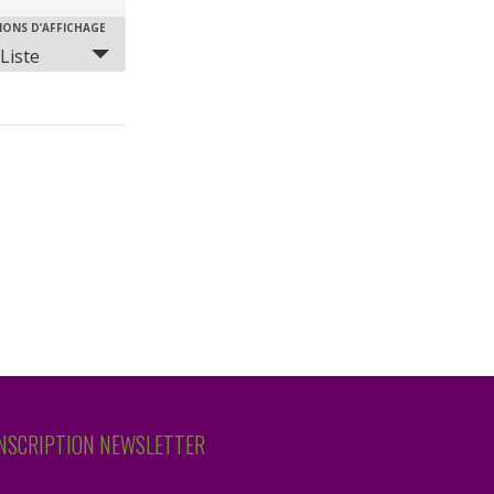
IONS D’AFFICHAGE
gation
Liste
ement
NSCRIPTION NEWSLETTER