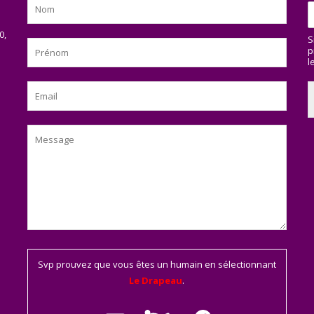
0,
S
p
l
Svp prouvez que vous êtes un humain en sélectionnant
Le Drapeau
.