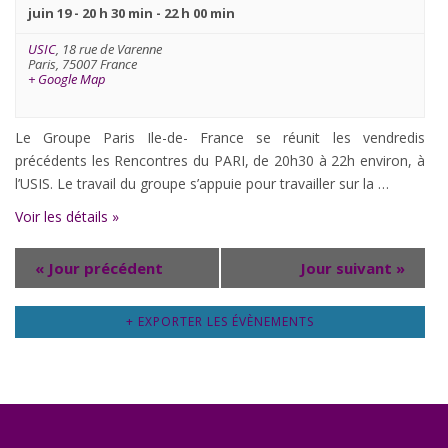
Évènements
juin 19 - 20 h 30 min
-
22 h 00 min
USIC
,
18 rue de Varenne
Paris
,
75007
France
+ Google Map
Le Groupe Paris Ile-de- France se réunit les vendredis
précédents les Rencontres du PARI, de 20h30 à 22h environ, à
l’USIS. Le travail du groupe s’appuie pour travailler sur la …
Voir les détails »
«
Jour précédent
Jour suivant
»
+ EXPORTER LES ÉVÈNEMENTS