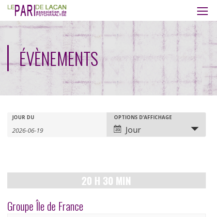
ÉVÈNEMENTS
Recherche
Rechercher
JOUR DU
OPTIONS D’AFFICHAGE
Navigation
Jour
Évènements
de
et
vues
navigation
évènement
20 H 30 MIN
de
vues
Groupe Île de France