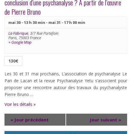
conclusion d’une psychanalyse ? À partir de l’œuvre
Évènements
de Pierre Bruno
mai 30 - 13 h 30 min
-
mai 31 - 17 h 00 min
La Fabrique
,
3/7 Rue Portefoin
Paris
,
75003
France
+ Google Map
130€
Les 30 et 31 mai prochains, L’association de psychanalyse Le
Pari de Lacan et la revue Psychanalyse Yetu s’associent pour
proposer une rencontre autour des travaux du psychanalyste
Pierre Bruno …
Voir les détails »
«
Jour précédent
Jour suivant
»