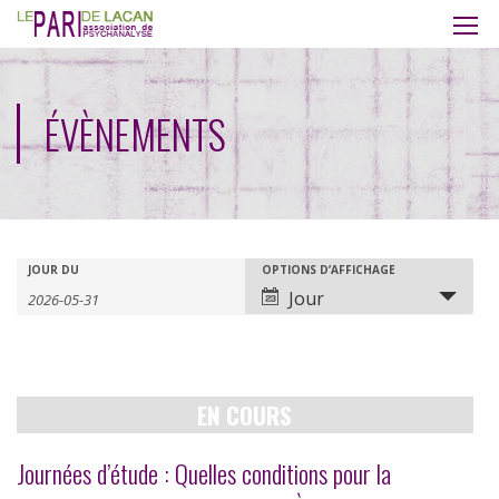
ÉVÈNEMENTS
Recherche
Rechercher
JOUR DU
OPTIONS D’AFFICHAGE
Navigation
Jour
Évènements
de
et
vues
navigation
évènement
EN COURS
de
vues
Journées d’étude : Quelles conditions pour la