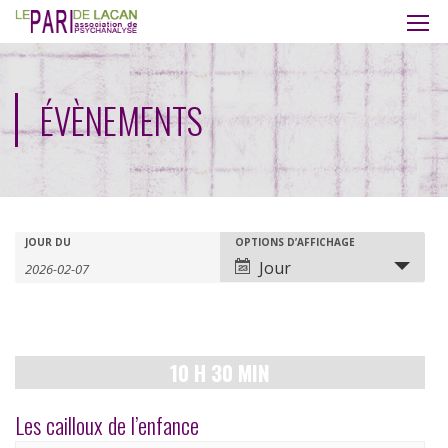
ÉVÈNEMENTS
Recherche
Rechercher
JOUR DU
OPTIONS D’AFFICHAGE
Navigation
Jour
Évènements
de
et
vues
navigation
évènement
10 H 30 MIN
de
vues
Les cailloux de l’enfance