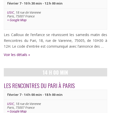
Évènements
février 7 - 10 h 30 min
-
12 h 00 min
USIC
,
18 rue de Varenne
Paris
,
75007
France
+ Google Map
Les Cailloux de l’enfance se réunissent les samedis matin des
Rencontres du Pari, 18, rue de Varenne, 75005, de 10H30 à
12H. Le code d'entrée est communiqué avec l’annonce des …
Voir les détails »
14 H 00 MIN
LES RENCONTRES DU PARI À PARIS
février 7 - 14 h 00 min
-
18 h 00 min
USIC
,
18 rue de Varenne
Paris
,
75007
France
+ Google Map